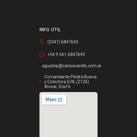
INFO. ÚTIL
(0341) 6847643
+54 9 341-6847643
agustinp@carloscarello.com.ar
Comandante Piedra Buena
y Colectora S/N, (2126)
Alvear, Sta.Fe