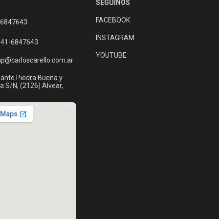
SEGUINOS
FACEBOOK
 6847643
INSTAGRAM
341-6847643
YOUTUBE
np@carloscarello.com.ar
nte Piedra Buena y
a S/N, (2126) Alvear,