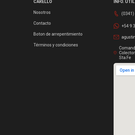
CARELLO
INFO. ÚTIL
Nosotros
(0341)
Contacto
+54 9 
Boton de arrepentimiento
agusti
Términos y condiciones
Comanda
Colector
Sta.Fe