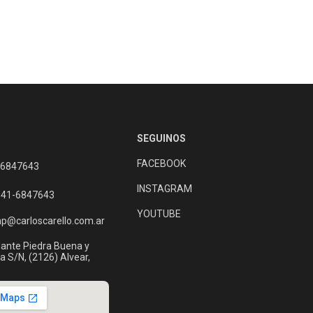
SEGUINOS
FACEBOOK
 6847643
INSTAGRAM
341-6847643
YOUTUBE
np@carloscarello.com.ar
nte Piedra Buena y
a S/N, (2126) Alvear,