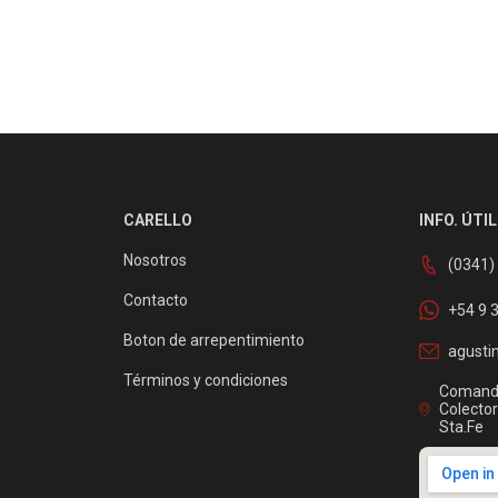
CARELLO
INFO. ÚTIL
Nosotros
(0341)
Contacto
+54 9 
Boton de arrepentimiento
agusti
Términos y condiciones
Comanda
Colector
Sta.Fe