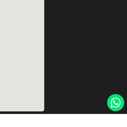
ernes:
6.00 hs