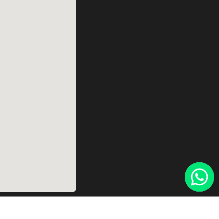
ernes:
6.00 hs