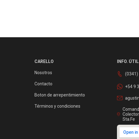
CARELLO
INFO. ÚTIL
Nosotros
(0341)
Contacto
+54 9 
Boton de arrepentimiento
agusti
Términos y condiciones
Comanda
Colector
Sta.Fe