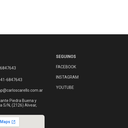
SEGUINOS
FACEBOOK
 6847643
INSTAGRAM
341-6847643
YOUTUBE
np@carloscarello.com.ar
nte Piedra Buena y
a S/N, (2126) Alvear,