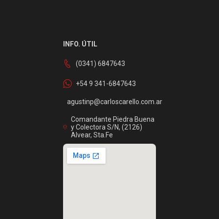
INFO. ÚTIL
(0341) 6847643
+54 9 341-6847643
agustinp@carloscarello.com.ar
Comandante Piedra Buena
y Colectora S/N, (2126)
Alvear, Sta.Fe