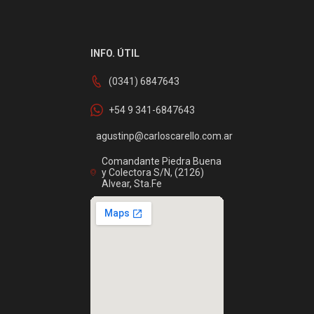
INFO. ÚTIL
(0341) 6847643
+54 9 341-6847643
agustinp@carloscarello.com.ar
Comandante Piedra Buena
y Colectora S/N, (2126)
Alvear, Sta.Fe