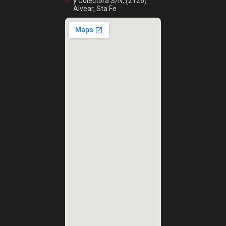
y Colectora S/N, (2126)
Alvear, Sta.Fe