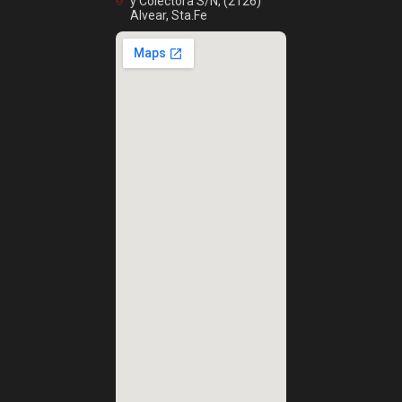
y Colectora S/N, (2126)
Alvear, Sta.Fe