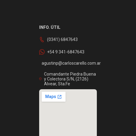
INFO. ÚTIL
(0341) 6847643
+54 9 341-6847643
agustinp@carloscarello.com.ar
Comandante Piedra Buena
y Colectora S/N, (2126)
Alvear, Sta.Fe