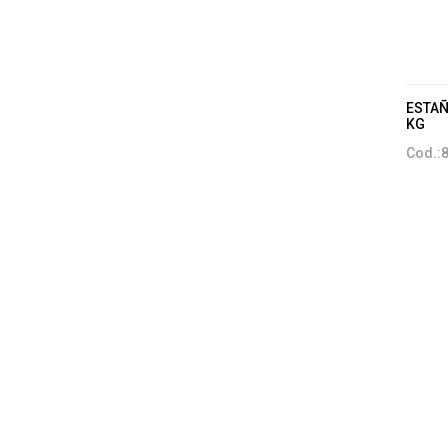
ESTAÑ
KG
Cod.: