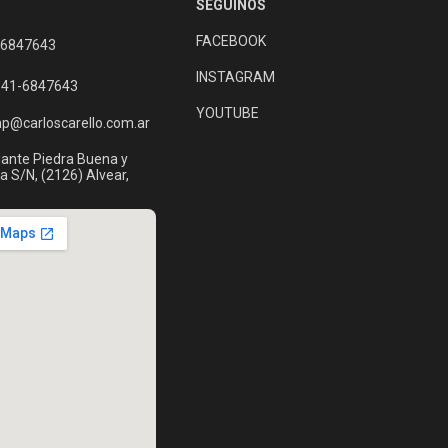
SEGUINOS
FACEBOOK
 6847643
INSTAGRAM
341-6847643
YOUTUBE
np@carloscarello.com.ar
nte Piedra Buena y
a S/N, (2126) Alvear,