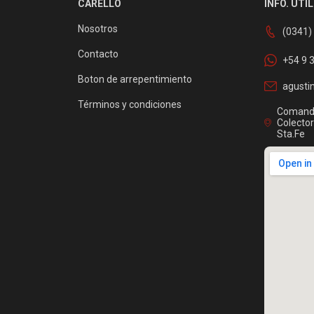
CARELLO
INFO. ÚTIL
Nosotros
(0341)
Contacto
+54 9 
Boton de arrepentimiento
agusti
Términos y condiciones
Comanda
Colector
Sta.Fe